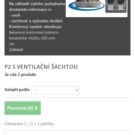
Na základě vašeho požadavku
dostanete informace o:
- ceně
- rychlosti a způsobu dodání
Komínový systém obsahuje:
betonové komínové tvárnice
keramické vložky 160 mm
vlo...
Zobrazit
P2 S VENTILAČNÍ ŠACHTOU
Je zde 1 produkt.
Seřadit podle
Porovnat (
0
)
Zobrazeno 1 – 1 z 1 položky