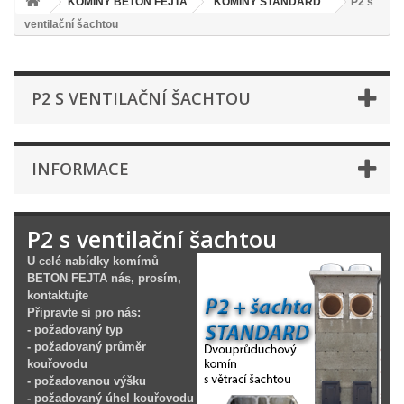
KOMÍNY BETON FEJTA
KOMÍNY STANDARD
P2 s
ventilační šachtou
P2 S VENTILAČNÍ ŠACHTOU
INFORMACE
P2 s ventilační šachtou
U celé nabídky komímů
BETON FEJTA nás, prosím,
kontaktujte
Připravte si pro nás:
- požadovaný typ
- požadovaný průměr
kouřovodu
- požadovanou výšku
- požadovaný úhel kouřovodu