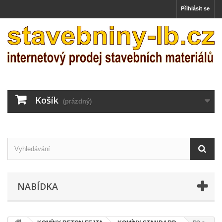
Přihlásit se
Košík
(prázdný)
NABÍDKA