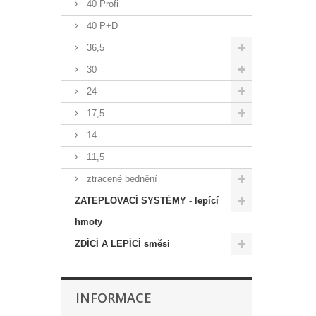
40 Profi
40 P+D
36,5
30
24
17,5
14
11,5
ztracené bednění
ZATEPLOVACÍ SYSTÉMY - lepící
hmoty
ZDÍCÍ A LEPÍCÍ směsi
INFORMACE