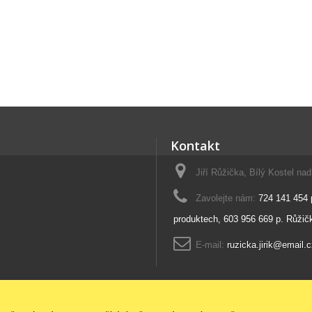
Kontakt
Jiří Růžička, Bílý Kostel na
Zavolejte nám:
724 141 454 
produktech, 603 956 669 p. Růžičk
E-mail:
ruzicka.jirik@email.