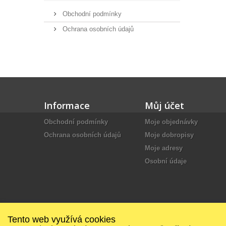
Obchodní podmínky
Ochrana osobních údajů
Informace
Můj účet
Obchodní podmínky
Moje objednávky
Ochrana osobních údajů
Moje dobropisy
Moje adresy
Osobní údaje
© 2026 - Internetový obchod PrestaShop™
Tento web využívá cookies