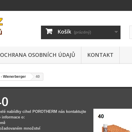
Košík
(prázdný)
OCHRANA OSOBNÍCH ÚDAJŮ
KONTAKT
- Wienerberger
40
40
celé nabídky cihel POROTHERM nás kontaktujte
o informace o:
eně
požadovaném množství