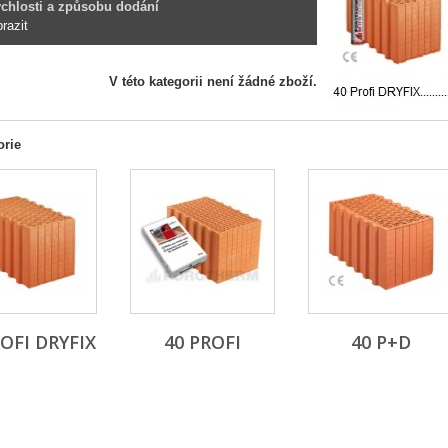
rychlosti a způsobu dodání
razit
V této kategorii není žádné zboží.
orie
ROFI DRYFIX
40 PROFI
40 P+D