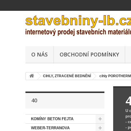
O NÁS
OBCHODNÍ PODMÍNKY
CIHLY, ZTRACENÉ BEDNĚNÍ
cihly POROTHERM 
40
U 
pr
KOMÍNY BETON FEJTA
- c
- 
WEBER-TERRANOVA