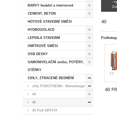
- 
BARVY fasádní a interierové
Zob
CEMENT, BETON
40
HOTOVÉ STAVEBNÍ SMĚSI
HYDROIZOLACE
LEPIDLA STAVEBNÍ
Podkateg
OMÍTKOVÉ SMĚSI
OSB DESKY
SAMONIVELAČNÍ směsi, POTĚRY,
STĚRKY
CIHLY, ZTRACENÉ BEDNĚNÍ
cihly POROTHERM - Wienerberger
40 P
44
40
40 Profi DRYFIX