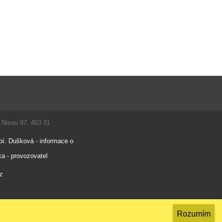
d Nisou 97, 463 31
pí. Dušková - informace o
a - provozovatel
cz
Rozumím