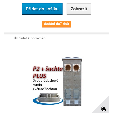
Přidat do košíku
Zobrazit
dodání do7 dnů
Přidat k porovnání