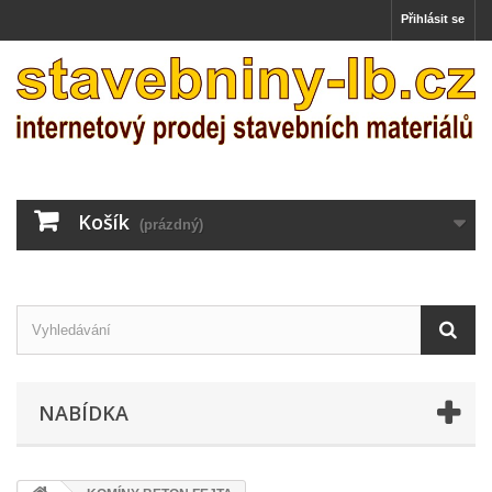
Přihlásit se
Košík
(prázdný)
NABÍDKA