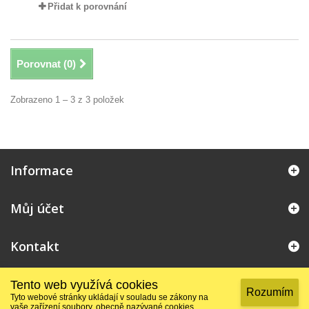
Přidat k porovnání
Porovnat (
0
)
Zobrazeno 1 – 3 z 3 položek
Informace
Můj účet
Kontakt
Tento web využívá cookies
Rozumím
© 2026 - Internetový obchod PrestaShop™
Tyto webové stránky ukládají v souladu se zákony na
vaše zařízení soubory, obecně nazývané cookies.