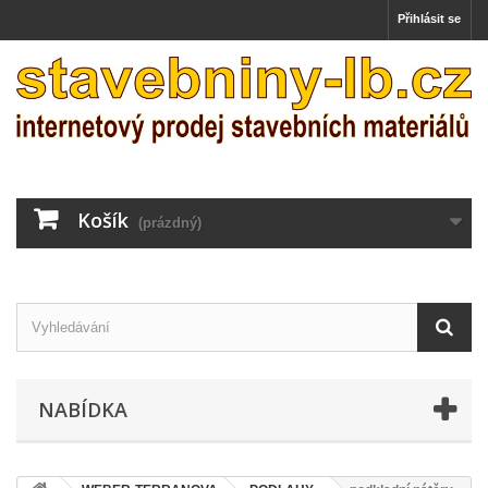
Přihlásit se
Košík
(prázdný)
NABÍDKA