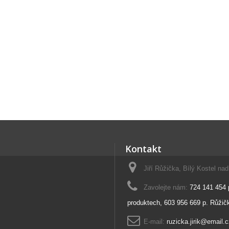
Kontakt
Jiří Růžička, Bílý Kostel na
Zavolejte nám:
724 141 454 
produktech, 603 956 669 p. Růžičk
E-mail:
ruzicka.jirik@email.