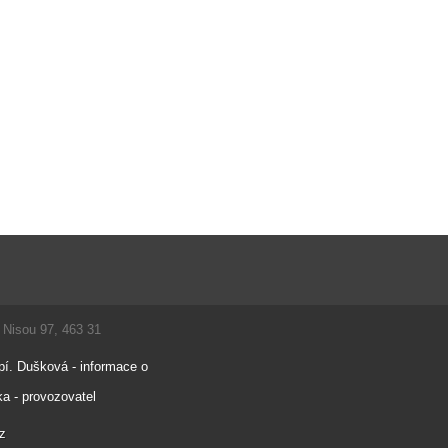
d Nisou 97, 463 31
pí. Dušková - informace o
a - provozovatel
cz