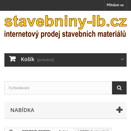
Přihlásit se
Košík
(prázdný)
NABÍDKA