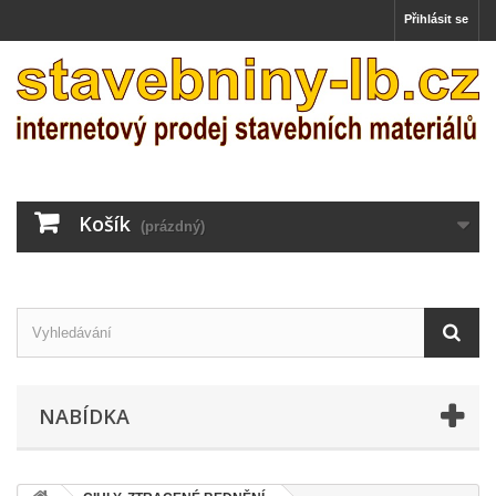
Přihlásit se
Košík
(prázdný)
NABÍDKA