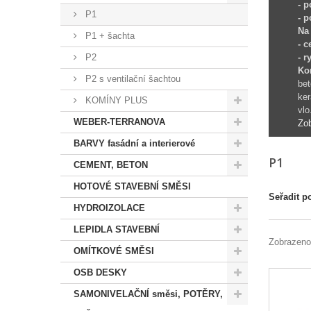
- 
P1
- 
Na
P1 + šachta
- c
P2
- 
Ko
P2 s ventilační šachtou
bet
ke
KOMÍNY PLUS
vlo
WEBER-TERRANOVA
Zob
BARVY fasádní a interierové
P1
CEMENT, BETON
HOTOVÉ STAVEBNÍ SMĚSI
Seřadit p
HYDROIZOLACE
LEPIDLA STAVEBNÍ
Zobrazeno
OMÍTKOVÉ SMĚSI
OSB DESKY
SAMONIVELAČNÍ směsi, POTĚRY,