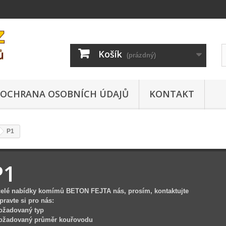
Košík
(prázdný)
OCHRANA OSOBNÍCH ÚDAJŮ
KONTAKT
P1
P1
celé nabídky komímů BETON FEJTA nás, prosím, kontaktujte
pravte si pro nás:
požadovaný typ
požadovaný průměr kouřovodu