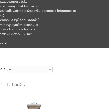
požadovanou výšku
požadovaný úhel kouřovodu
 základě vašeho požadavku dostanete informace o:
eně
rychlosti a způsobu dodání
mínový systém obsahuje:
onové komínové tvárnice
ramické vložky 160 mm
...
razit
odle
--
 1 – 1 z 1 položky