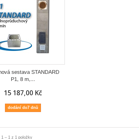
nová sestava STANDARD
P1, 8 m,...
15 187,00 Kč
dodání do7 dnů
 1 – 1 z 1 položky