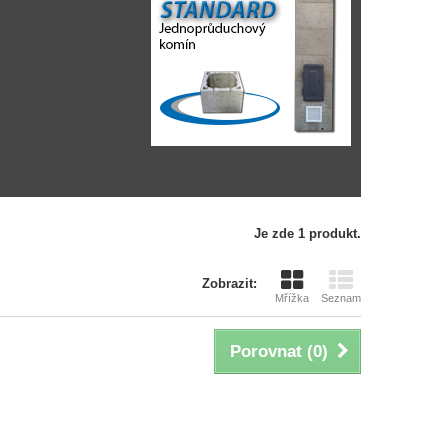
Je zde 1 produkt.
Zobrazit:
Mřížka
Seznam
Porovnat (
0
)