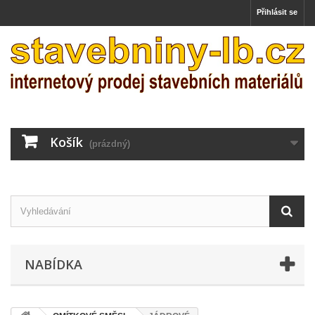
Přihlásit se
Košík
(prázdný)
NABÍDKA